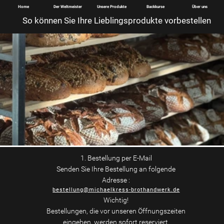
Home
Der Weltmeister
Unsere Produkte
Backkurse
Über uns
So können Sie Ihre Lieblingsprodukte vorbestellen
1. Bestellung per E-Mail
Senden Sie Ihre Bestellung an folgende
Adresse :
bestellung@michaelkress-brothandwerk.de
Wichtig!
Bestellungen, die vor unseren Öffnungszeiten
eingehen, werden sofort reserviert.
Bestellungen die während unserer
Öffnungszeiten eingehen, werden
vorbehaltlich Verfügbarkeit
, gerichtet.
2. Bestellung direkt im Geschäft bei unserem Verkaufsteam